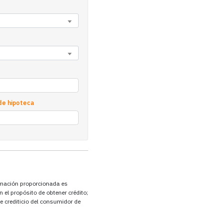
de hipoteca
ormación proporcionada es
 el propósito de obtener crédito;
e crediticio del consumidor de
cios, esta será una consulta
io; (3) autorizándonos a divulgar