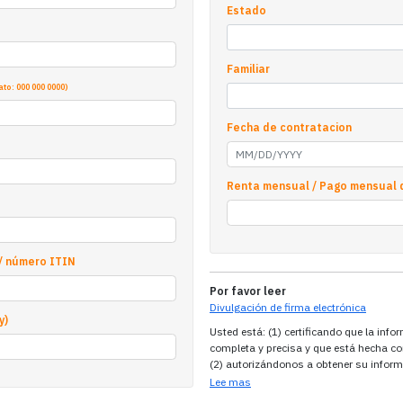
Estado
Familiar
to: 000 000 0000)
Fecha de contratacion
Renta mensual / Pago mensual 
/ número ITIN
Por favor leer
Divulgación de firma electrónica
y)
Usted está: (1) certificando que la inf
completa y precisa y que está hecha con
(2) autorizándonos a obtener su inform
una o más agencias de informes crediti
Lee mas
suave y no afectará su puntaje creditic